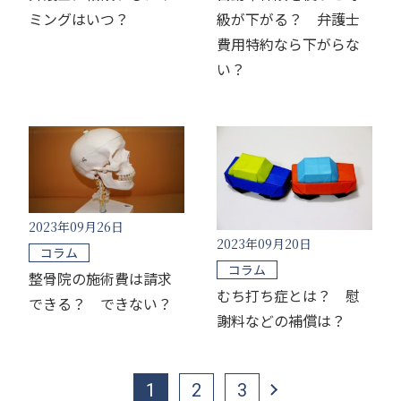
ミングはいつ？
級が下がる？ 弁護士
費用特約なら下がらな
い？
2023年09月26日
2023年09月20日
コラム
コラム
整骨院の施術費は請求
むち打ち症とは？ 慰
できる？ できない？
謝料などの補償は？
1
2
3
>