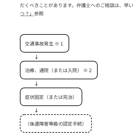
だくべきことがあります。弁護士へのご相談は、早
つ？」
参照
交通事故発生 ※１
↓
治療、通院（または入院） ※２
↓
症状固定（または完治）
↓
（後遺障害等級の認定手続）