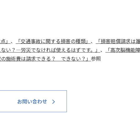
意点」
、
「交通事故に関する損害の種類」
、
「損害賠償請求は
えない？—労災でなければ使えるはずです。」
、
「高次脳機能
院の施術費は請求できる？ できない？」
参照
お問い合わせ