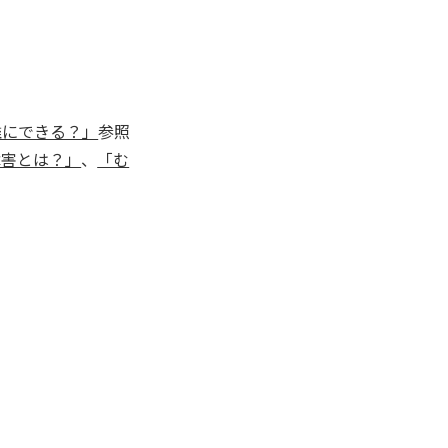
誰にできる？」
参照
障害とは？」
、
「む